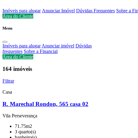
Imóveis para alugar
Anunciar Imóvel
Dúvidas Frequentes
Sobre a Fi
Área do Cliente
Menu
Imóveis para alugar
Anunciar imóvel
Dúvidas
frequentes
Sobre a Financial
Área do Cliente
164
imóveis
Filtrar
Casa
R. Marechal Rondon, 565 casa 02
Vila Perseverança
71.75m2
3 quarto(s)
banheiro(s)