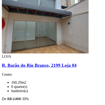
LOJA
R. Barão do Rio Branco, 2199 Loja 04
Centro
160.29m2
0 quarto(s)
banheiro(s)
De
R$ 2.800
30%