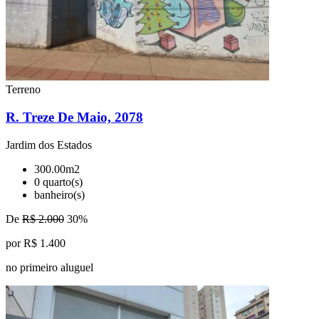
Terreno
R. Treze De Maio, 2078
Jardim dos Estados
300.00m2
0 quarto(s)
banheiro(s)
De
R$ 2.000
30%
por R$ 1.400
no primeiro aluguel