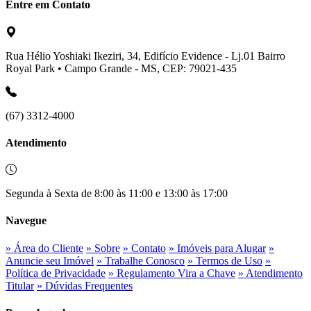
Entre em Contato
Rua Hélio Yoshiaki Ikeziri, 34, Edifício Evidence - Lj.01 Bairro
Royal Park • Campo Grande - MS, CEP: 79021-435
(67) 3312-4000
Atendimento
Segunda à Sexta de 8:00 às 11:00 e 13:00 às 17:00
Navegue
» Área do Cliente
» Sobre
» Contato
» Imóveis para Alugar
»
Anuncie seu Imóvel
» Trabalhe Conosco
» Termos de Uso
»
Política de Privacidade
» Regulamento Vira a Chave
» Atendimento
Titular
» Dúvidas Frequentes